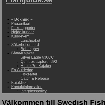
– Bokning –
Presentkort
Fiskerapporter
Nöjda kunder
Kundevent
Lunchpaket
Säkerhet onbord
Behörighet
Båtar/Kajaker
Silver Eagle 630CC
Quintrex Explorer 390
Hobie Pro Kajaker
En Guidedag
Fiskearter
Catch & Release
Kajakfiske
Kontaktinformation
Integritetspolicy
Välkommen till Swedish Fish