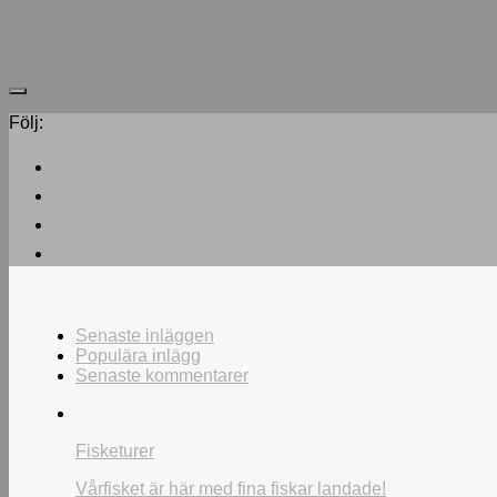
Följ:
Senaste inläggen
Populära inlägg
Senaste kommentarer
Fisketurer
Vårfisket är här med fina fiskar landade!