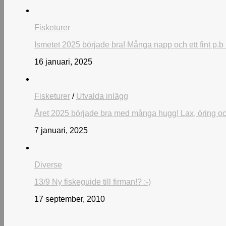
Fisketurer
Ismetet 2025 började bra! Många napp och ett fint p.b 
16 januari, 2025
Fisketurer
/
Utvalda inlägg
Året 2025 började bra med många hugg! Lax, öring och 
7 januari, 2025
Diverse
13/9 Ny fiskeguide till firman!? :-)
17 september, 2010