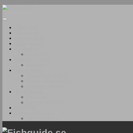
Under
innehåll
– Bokning –
Presentkort
Fiskerapporter
Nöjda kunder
Kundevent
Lunchpaket
Säkerhet onbord
Behörighet
Båtar/Kajaker
Silver Eagle 630CC
Quintrex Explorer 390
Hobie Pro Kajaker
En Guidedag
Fiskearter
Catch & Release
Kajakfiske
Kontaktinformation
Integritetspolicy