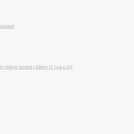
landat!
röding landat i båten (2 nya p.b)!