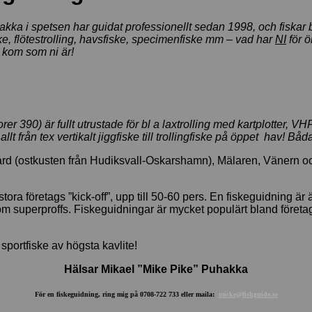
 i spetsen har guidat professionellt sedan 1998, och fiskar bl a:
fiske, flötestrolling, havsfiske, specimenfiske mm – vad har
NI
för ö
– kom som ni är!
390) är fullt utrustade för bl a laxtrolling med kartplotter, VHF
llt från tex vertikalt jiggfiske till trollingfiske på öppet hav! Bå
ård (ostkusten från Hudiksvall-Oskarshamn), Mälaren, Vänern och 
ora företags ”kick-off”, upp till 50-60 pers. En fiskeguidning är 
om superproffs. Fiskeguidningar är mycket populärt bland företa
portfiske av högsta kavlite!
Hälsar Mikael ”Mike Pike” Puhakka
För en fiskeguidning, ring mig på 0708-722 733 eller maila:
micke@fishguide.se