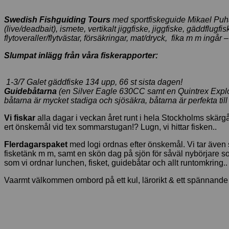
Swedish Fishguiding Tours
med sportfiskeguide Mikael Puhakka
(live/deadbait), ismete, vertikalt jiggfiske, jiggfiske, gäddflug
flytoveraller/flytvästar, försäkringar, mat/dryck, fika m m ingår 
Slumpat inlägg från våra fiskerapporter:
1-3/7 Galet gäddfiske 134 upp, 66 st sista dagen!
Guidebåtarna
(en Silver Eagle 630CC samt en Quintrex Explorer 
båtarna är mycket stadiga och sjösäkra, båtarna är perfekta till a
Vi fiskar
alla dagar i veckan året runt i hela Stockholms skärg
ert önskemål vid tex sommarstugan!? Lugn, vi hittar fisken..
Flerdagarspaket
med logi ordnas efter önskemål. Vi tar även st
fisketänk m m, samt en skön dag på sjön för såväl nybörjare s
som vi ordnar lunchen, fisket, guidebåtar och allt runtomkring..
Vaarmt välkommen ombord på ett kul, lärorikt & ett spännande s