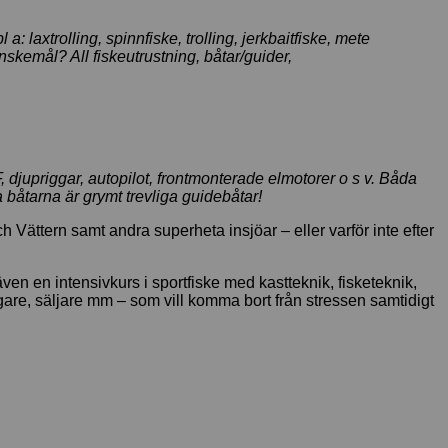
 laxtrolling, spinnfiske, trolling, jerkbaitfiske, mete
nskemål? All fiskeutrustning, båtar/guider,
, djupriggar, autopilot, frontmonterade elmotorer o s v. Båda
da båtarna är grymt trevliga guidebåtar!
Vättern samt andra superheta insjöar – eller varför inte efter
även en intensivkurs i sportfiske med kastteknik, fisketeknik,
gare, säljare mm – som vill komma bort från stressen samtidigt