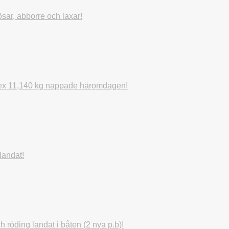
sar, abborre och laxar!
, tex 11,140 kg nappade häromdagen!
landat!
röding landat i båten (2 nya p.b)!