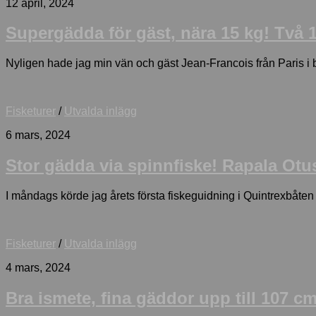
12 april, 2024
Supergädda för gäst, nära 15 kg! Två 
Nyligen hade jag min vän och gäst Jean-Francois från Paris i b
Fisketurer
/
Utvalda inlägg
6 mars, 2024
Stor gädda via spinnfiske! Rapala Otus
I måndags körde jag årets första fiskeguidning i Quintrexbåten 
Fisketurer
/
Utvalda inlägg
4 mars, 2024
Bra ismete, fina gäddor upp till 107 cm