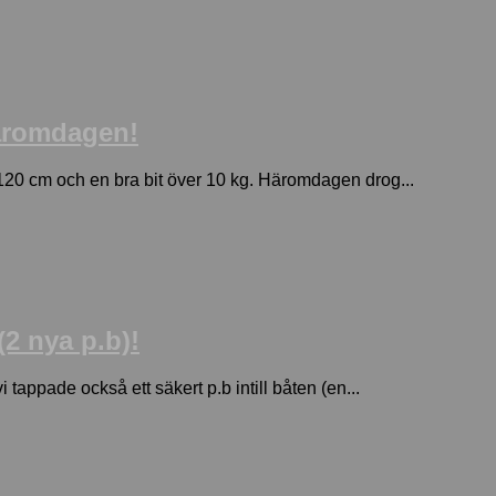
häromdagen!
a 120 cm och en bra bit över 10 kg. Häromdagen drog...
2 nya p.b)!
tappade också ett säkert p.b intill båten (en...