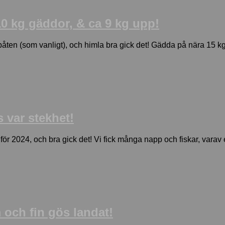
10 kg gäddor, & ca 9 kg upp!
åten (som vanligt), och himla bra gick det! Gädda på nära 15 kg 
 var stekhet!
för 2024, och bra gick det! Vi fick många napp och fiskar, varav 
 och fin gös landat!