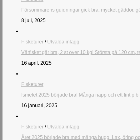
Försommarens guidningar gick bra, mycket gäddor, gö
8 juli, 2025
Fisketurer
/
Utvalda inlägg
Vårfisket går bra, 2 st över 10 kg! Största på 120 cm
16 april, 2025
Fisketurer
Ismetet 2025 började bra! Många napp och ett fint p.b 
16 januari, 2025
Fisketurer
/
Utvalda inlägg
Året 2025 började bra med många hugg! Lax, öring och 