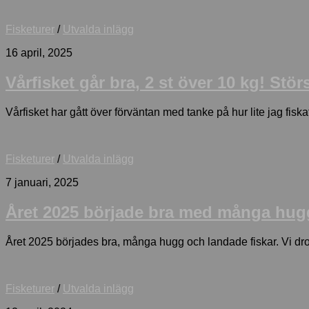
Fisketurer
/
Utvalda inlägg
16 april, 2025
Vårfisket går bra, 2 st över 10 kg! St
Vårfisket har gått över förväntan med tanke på hur lite jag fi
Fisketurer
/
Utvalda inlägg
7 januari, 2025
Året 2025 började bra med många hugg!
Året 2025 börjades bra, många hugg och landade fiskar. Vi drog 
Fisketurer
/
Utvalda inlägg