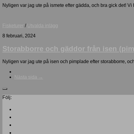
Nyligen var jag ute på ismete efter gädda, och bra gick det! Vi
Fisketurer
/
Utvalda inlägg
8 februari, 2024
Storabborre och gäddor från isen (pim
Nyligen var jag ute på isen och pimplade efter storabborre, och b
Nästa sida →
Följ: