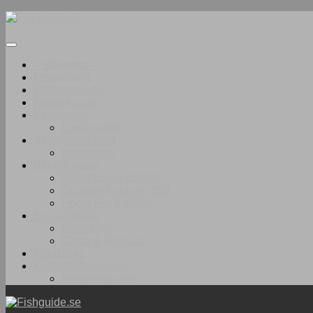
Under
innehåll
– Bokning –
Presentkort
Fiskerapporter
Nöjda kunder
Kundevent
Lunchpaket
Säkerhet onbord
Behörighet
Båtar/Kajaker
Silver Eagle 630CC
Quintrex Explorer 390
Hobie Pro Kajaker
En Guidedag
Fiskearter
Catch & Release
Kajakfiske
Kontaktinformation
Integritetspolicy