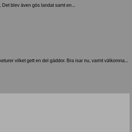
. Det blev även gös landat samt en...
keturer vilket gett en del gäddor. Bra isar nu, varmt välkomna...