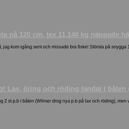
örsta på 120 cm, tex 11,140 kg nappade 
skat, jag kom igång sent och missade bra fiske! Största på snygg
 Lax, öring och röding landat i båten (
2 st p.b i båten (Wilmer drog nya p.b på lax och röding), men vi 