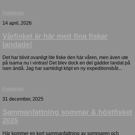
Fisketurer
14 april, 2026
Vårfisket är här med fina fiskar
landade!
Det har blivit ovanligt lite fiske den här våren, men även ute
på isarna nu i vintras! Det blev dock en del gäddor landat på
isen ändå. Jag har samtidigt köpt en ny expeditionsbåt...
Fisketurer
31 december, 2025
Sammanfattning sommar & höstfisket
2025
Här kommer en kort sammanfattning av sommaren och