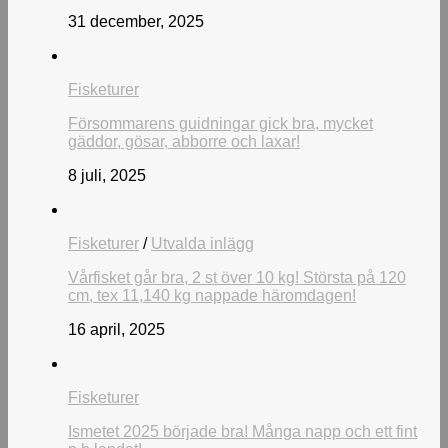
31 december, 2025
Fisketurer
Försommarens guidningar gick bra, mycket
gäddor, gösar, abborre och laxar!
8 juli, 2025
Fisketurer
/
Utvalda inlägg
Vårfisket går bra, 2 st över 10 kg! Största på 120
cm, tex 11,140 kg nappade häromdagen!
16 april, 2025
Fisketurer
Ismetet 2025 började bra! Många napp och ett fint