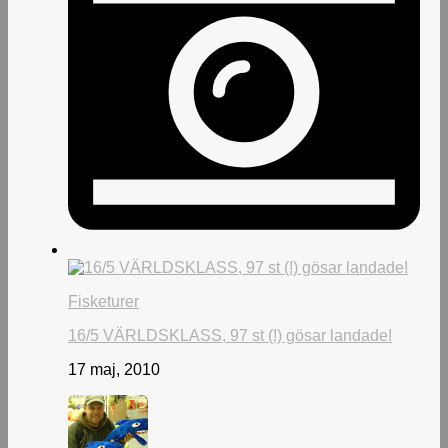
Fisketurer
16/5 VÄRLDSKLASS, 97 st (!) gösar landade!
17 maj, 2010