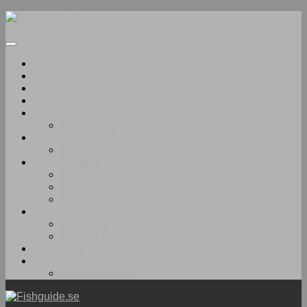
Under
innehåll
– Bokning –
Presentkort
Fiskerapporter
Nöjda kunder
Kundevent
Lunchpaket
Säkerhet onbord
Behörighet
Båtar/Kajaker
Silver Eagle 630CC
Quintrex Explorer 390
Hobie Pro Kajaker
En Guidedag
Fiskearter
Catch & Release
Kajakfiske
Kontaktinformation
Integritetspolicy