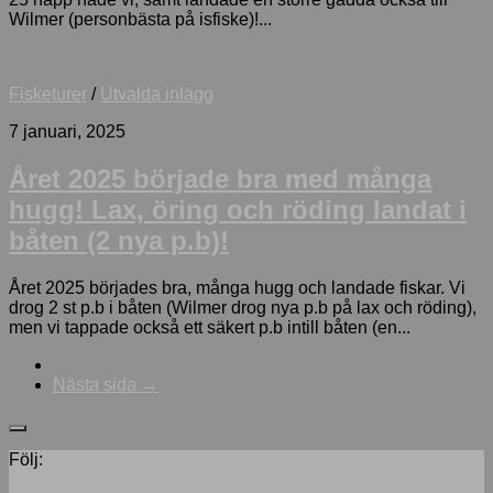
Wilmer (personbästa på isfiske)!...
Fisketurer
/
Utvalda inlägg
7 januari, 2025
Året 2025 började bra med många
hugg! Lax, öring och röding landat i
båten (2 nya p.b)!
Året 2025 börjades bra, många hugg och landade fiskar. Vi
drog 2 st p.b i båten (Wilmer drog nya p.b på lax och röding),
men vi tappade också ett säkert p.b intill båten (en...
Nästa sida →
Följ: