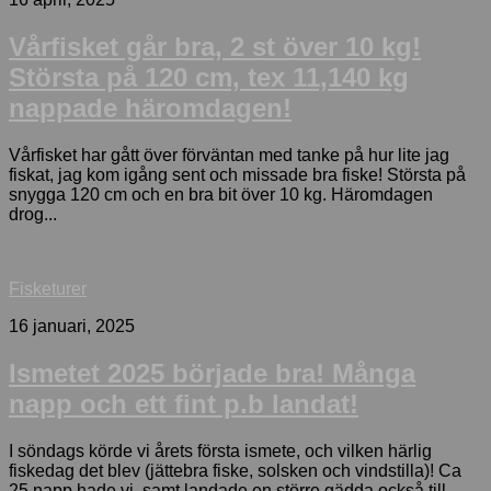
Vårfisket går bra, 2 st över 10 kg!
Största på 120 cm, tex 11,140 kg
nappade häromdagen!
Vårfisket har gått över förväntan med tanke på hur lite jag
fiskat, jag kom igång sent och missade bra fiske! Största på
snygga 120 cm och en bra bit över 10 kg. Häromdagen
drog...
Fisketurer
16 januari, 2025
Ismetet 2025 började bra! Många
napp och ett fint p.b landat!
I söndags körde vi årets första ismete, och vilken härlig
fiskedag det blev (jättebra fiske, solsken och vindstilla)! Ca
25 napp hade vi, samt landade en större gädda också till