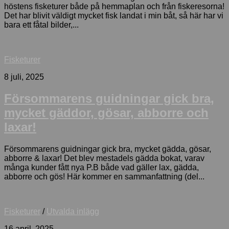
höstens fisketurer både på hemmaplan och från fiskeresorna!
Det har blivit väldigt mycket fisk landat i min båt, så här har vi
bara ett fåtal bilder,...
Fisketurer
8 juli, 2025
Försommarens guidningar gick bra,
mycket gäddor, gösar, abborre och
laxar!
Försommarens guidningar gick bra, mycket gädda, gösar,
abborre & laxar! Det blev mestadels gädda bokat, varav
många kunder fått nya P.B både vad gäller lax, gädda,
abborre och gös! Här kommer en sammanfattning (del...
Fisketurer
/
Utvalda inlägg
16 april, 2025