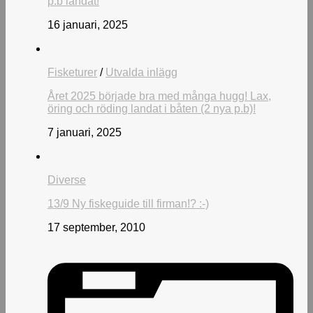
p.b landat!
16 januari, 2025
Fisketurer
/
Utvalda inlägg
Året 2025 började bra med många hugg! Lax,
öring och röding landat i båten (2 nya p.b)!
7 januari, 2025
Diverse
13/9 Ny fiskeguide till firman!? :-)
17 september, 2010