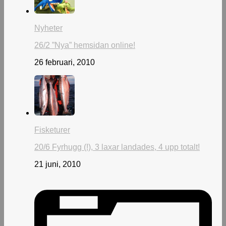
Nyheter
26/2 ”Nya” hemsidan online!
26 februari, 2010
Fisketurer
20/6 Fyrhugg (!), 3 laxar landades, 4 upp totalt!
21 juni, 2010