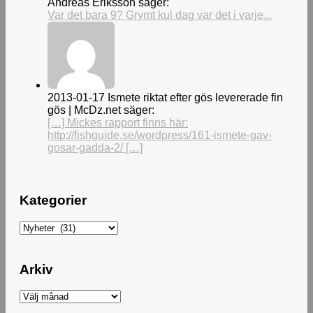
Andreas Eriksson säger:
Var det bara 9? Grymt kul dag var det i varje...
2013-01-17 Ismete riktat efter gös levererade fin
gös | McDz.net säger:
[…] Mickes rapport finns här:
http://fishguide.se/wordpress/161-ismete-gav-
gosar-gadda-2/ […]
Kategorier
Kategorier
Arkiv
Arkiv