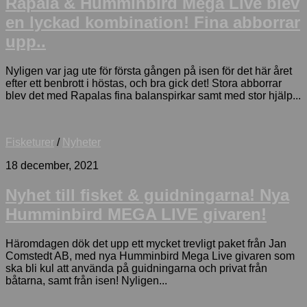
Rapala & Humminbird Mega Live blev
en lyckad kombination! Fina abborrar
upp..
Nyligen var jag ute för första gången på isen för det här året
efter ett benbrott i höstas, och bra gick det! Stora abborrar
blev det med Rapalas fina balanspirkar samt med stor hjälp...
Fisketurer
/
Nyheter
18 december, 2021
Nyhet till fisket & guidningarna! Nya
Humminbird MEGA LIVE givaren!
Häromdagen dök det upp ett mycket trevligt paket från Jan
Comstedt AB, med nya Humminbird Mega Live givaren som
ska bli kul att använda på guidningarna och privat från
båtarna, samt från isen! Nyligen...