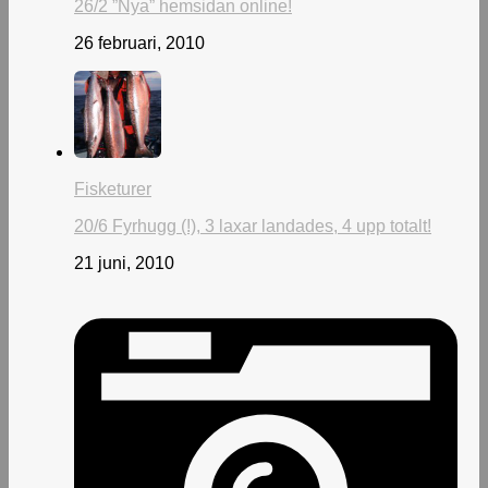
26/2 ”Nya” hemsidan online!
26 februari, 2010
Fisketurer
20/6 Fyrhugg (!), 3 laxar landades, 4 upp totalt!
21 juni, 2010