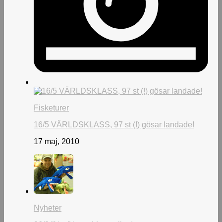
Fisketurer
16/5 VÄRLDSKLASS, 97 st (!) gösar landade!
17 maj, 2010
Nyheter