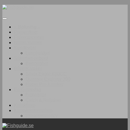
Under
innehåll
– Bokning –
Presentkort
Fiskerapporter
Nöjda kunder
Kundevent
Lunchpaket
Säkerhet onbord
Behörighet
Båtar/Kajaker
Silver Eagle 630CC
Quintrex Explorer 390
Hobie Pro Kajaker
En Guidedag
Fiskearter
Catch & Release
Kajakfiske
Kontaktinformation
Integritetspolicy