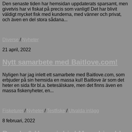
Den senaste tiden har hemsidan uppdaterats sparsamt, men
givetvis har vi fiskat på precis som vanligt! Det har blivit
väldigt mycket fisk med kunderna, med vänner och privat,
och även en del stora sådana...
Diverse
/
Nyheter
21 april, 2022
Nytt samarbete med Baitlove.com!
Nyligen har jag inlett ett samarbete med Baitlove.com, som
erbjuder på sin hemsida en massa kul! Baitlove är som det
heter en sida för bl.a. betesälskare, men det finns även en
massa fiskenyheter, en...
Fisketurer
/
Nyheter
/
Testfiske
/
Utvalda inlägg
8 februari, 2022