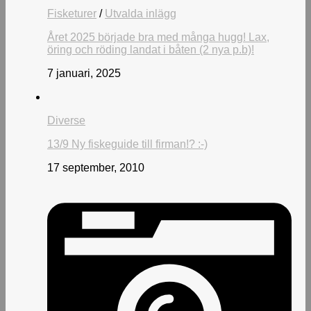
Fisketurer
/
Utvalda inlägg
Året 2025 började bra med många hugg! Lax,
öring och röding landat i båten (2 nya p.b)!
7 januari, 2025
Diverse
13/9 Ny fiskeguide till firman!? :-)
17 september, 2010