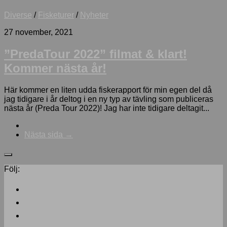
Diverse
/
Fisketurer
/
Nyheter
27 november, 2021
”PredaTour 2022” filmat & klart!
Kommer nästa år!
Här kommer en liten udda fiskerapport för min egen del då
jag tidigare i år deltog i en ny typ av tävling som publiceras
nästa år (Preda Tour 2022)! Jag har inte tidigare deltagit...
Nästa sida →
Följ: