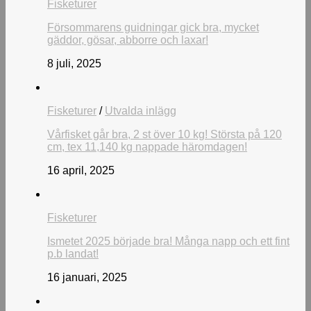
Fisketurer
Försommarens guidningar gick bra, mycket
gäddor, gösar, abborre och laxar!
8 juli, 2025
Fisketurer
/
Utvalda inlägg
Vårfisket går bra, 2 st över 10 kg! Största på 120
cm, tex 11,140 kg nappade häromdagen!
16 april, 2025
Fisketurer
Ismetet 2025 började bra! Många napp och ett fint
p.b landat!
16 januari, 2025