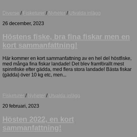
Diverse
/
Fisketurer
/
Nyheter
/
Utvalda inlägg
26 december, 2023
Höstens fiske, bra fina fiskar men en
kort sammanfattning!
Här kommer en kort sammanfattning av en hel del höstfiske,
med många fina fiskar landade! Det blev framförallt mest
spinnfiske efter gädda, med flera stora landade! Bästa fiskar
(gädda) över 10 kg etc, men...
Fisketurer
/
Nyheter
/
Utvalda inlägg
20 februari, 2023
Hösten 2022, en kort
sammanfattning!