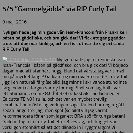
5/5 ”Gammelgädda” via RIP Curly Tail
9 maj, 2016
Nyligen hade jag min gode vän Jean-Francois från Frankrike i
båten på gäddfiske, och bra gick det! Vi fick ett gäng gäddor
trots att dom var kinkiga, och en fisk utmärkte sig extra via
RIP Curly Tail!
Nyligen hade jag min Franske vän
Jean-Francois i båten på gäddfiske, och bra gick det! Vi började
dagen med ett stenhårt hugg, bland det värsta jag varit med
om på mycket länge! Gäddan tog min nya Storm RIP Curly Tail
jigg i en naturell färg (se bild, jag minns i skrivande stund inte
färgkoden) då färgen var ny för mig! Spöt som jag höll i var
ett Shimano Compre 8,6 fot 3-9 oz kastvikt laddad med en
Calcutta TE 401 rulle, och det var en mycket trevlig
kombination måste jag verkligen säga. Rullen har nog utgått
sedan länge tror jag, men spöt (se bild) vill jag varmt
rekommendera för er som jagar ett BRA spö för tunga beten!
Gäddan tog min Curly Tail efter 3 vevtag, och hugget var
verkligen stenhårt så att det dånade in i ryggmärgen! Vi
provade även på lite pelagiskt gösfiske, och även där gick det