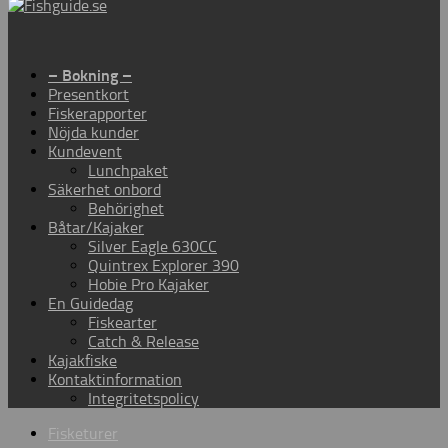
– Bokning –
Presentkort
Fiskerapporter
Nöjda kunder
Kundevent
Lunchpaket
Säkerhet onbord
Behörighet
Båtar/Kajaker
Silver Eagle 630CC
Quintrex Explorer 390
Hobie Pro Kajaker
En Guidedag
Fiskearter
Catch & Release
Kajakfiske
Kontaktinformation
Integritetspolicy
Fisketurer