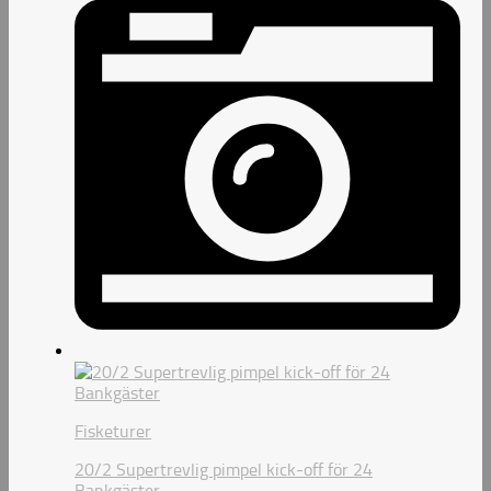
Fisketurer
20/2 Supertrevlig pimpel kick-off för 24
Bankgäster