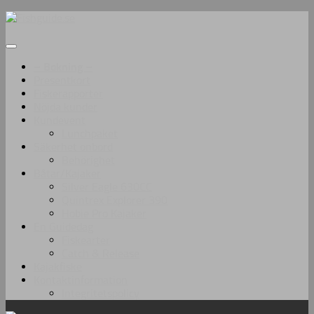
Under
innehåll
– Bokning –
Presentkort
Fiskerapporter
Nöjda kunder
Kundevent
Lunchpaket
Säkerhet onbord
Behörighet
Båtar/Kajaker
Silver Eagle 630CC
Quintrex Explorer 390
Hobie Pro Kajaker
En Guidedag
Fiskearter
Catch & Release
Kajakfiske
Kontaktinformation
Integritetspolicy