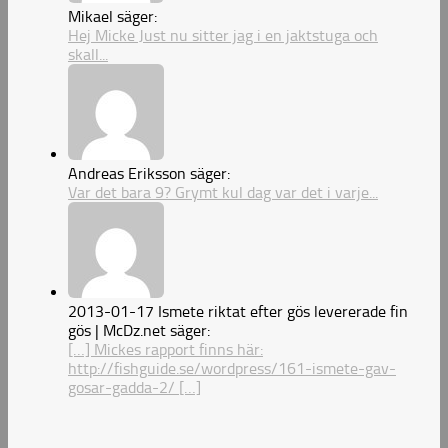
Mikael säger:
Hej Micke Just nu sitter jag i en jaktstuga och
skall...
Andreas Eriksson säger:
Var det bara 9? Grymt kul dag var det i varje...
2013-01-17 Ismete riktat efter gös levererade fin
gös | McDz.net säger:
[…] Mickes rapport finns här:
http://fishguide.se/wordpress/161-ismete-gav-
gosar-gadda-2/ […]