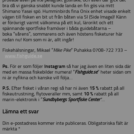
bra då vi ganska snabbt kunde landa en fin gös via mitt
Shimano Yasei spö. Humminbirds fina Onix enhet visade enkelt
vägen till fisken en bit ut från båten via SI (Side Image)! K
änn
er förövrigt varmt välkomna på ett kul, lärorikt och ett
spännande sportfiske framöver i båda guidebåtarna –
boka “vårens”, sommarens och även höstens fisketurer här
redan nu! Kom som ni är, allt ingår!
Fiskehälsningar, Mikael ”
Mike Pike
” Puhakka 0708-722 733 –
www.fishguide.se
Ps.
För er som följer
Instagram
så har jag även en liten sida där
med en massa fiskebilder numera! ”
Fishguide.se
” heter sidan om
ni är nyfikna och kanske vill följa…
P.S.
Efter fisket i våran regi så har ni även
15 %
rabatt på all
fiskeutrustning, flytoveraller mm, samt
10 %
rabatt på all
marin-elektronik i ”
Sundbybergs Sportfiske Center
”
…
Lämna ett svar
Din e-postadress kommer inte publiceras.
Obligatoriska fält är
märkta
*