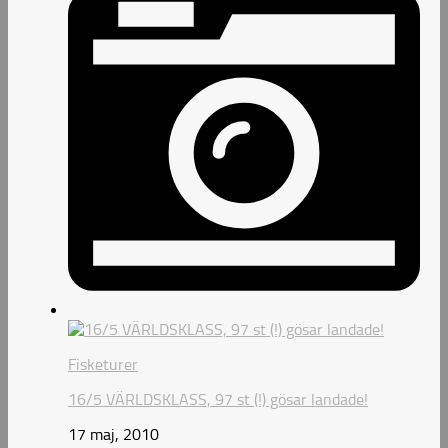
Fisketurer
16/5 VÄRLDSKLASS, 97 st (!) gösar landade!
17 maj, 2010