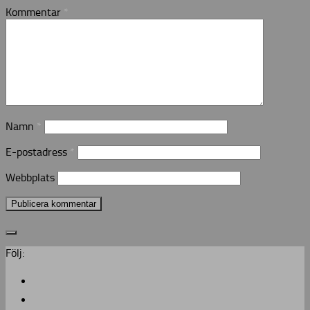
Kommentar
*
Namn
*
E-postadress
*
Webbplats
Följ: