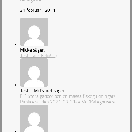
21 februari, 2011
Micke säger:
Test: Tack Felix! :-)
Test – McDz.net säger:
[…] Stora gäddor och en massa fiskeguidningar!
Publicerat den 2021-03-31av McDKategoriserat...