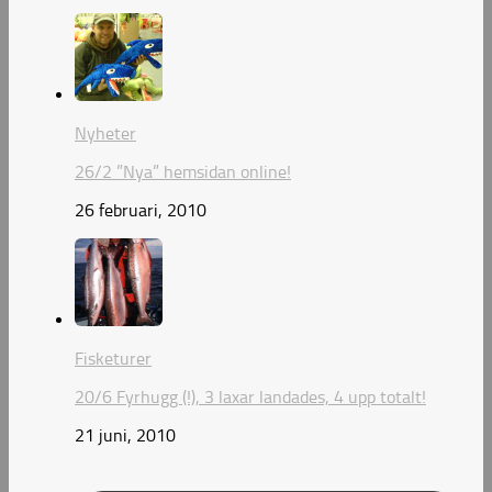
Nyheter
26/2 ”Nya” hemsidan online!
26 februari, 2010
Fisketurer
20/6 Fyrhugg (!), 3 laxar landades, 4 upp totalt!
21 juni, 2010