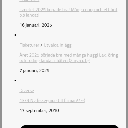
Ismetet 2025 började bra! Många napp och ett fint
p.b landat!
16 januari, 2025
Fisketurer
/
Utvalda inlägg
Året 2025 började bra med många hugg! Lax, öring
och röding landat i båten (2 nya p.b)!
7 januari, 2025
Diverse
13/9 Ny fiskeguide till firman!? :-)
17 september, 2010