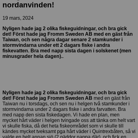
nordanvinden!
19 mars, 2024
Nyligen hade jag 2 olika fiskeguidningar, och bra gick
det! Först hade jag Fromm Sweden AB med en gäst från
Taiwan, och sen några dagar senare 2 stamkunder i
stormvindarna under ett 2 dagars fiske i andra
fiskevatten. Bra med napp sista dagen i solskenet (men
minusgrader hela dagen)..
Nyligen hade jag 2 olika fiskeguidningar, och bra gick
det! Först hade jag Fromm Sweden AB
med en gäst från
Taiwan nu i torsdags, och sen nu i helgen två stamkunder i
stormvindarna under 2 dagars fiske i andra farvatten. Bra
med napp den sista fiskedagen. Vi hade en plan, men
mycket hårt väder i helgen tvingade oss att tänka om helt vart
vi skulle fiska, då det heta fiskeområdet som vi skulle till
kändes mycket tveksamt pga hårt väder i Quintrexbåten, så vi
valde en helt annan sjö (2 gäddor nappa där), och fick en