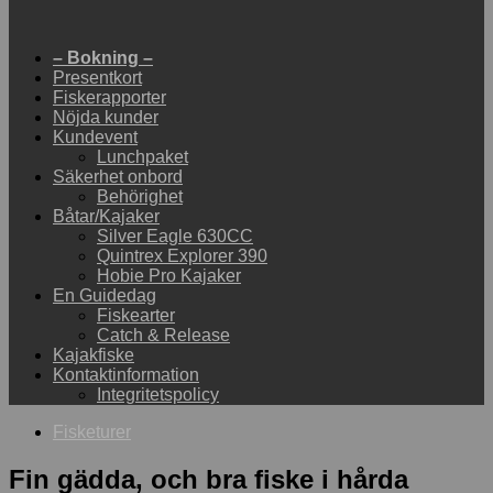
– Bokning –
Presentkort
Fiskerapporter
Nöjda kunder
Kundevent
Lunchpaket
Säkerhet onbord
Behörighet
Båtar/Kajaker
Silver Eagle 630CC
Quintrex Explorer 390
Hobie Pro Kajaker
En Guidedag
Fiskearter
Catch & Release
Kajakfiske
Kontaktinformation
Integritetspolicy
Fisketurer
Fin gädda, och bra fiske i hårda