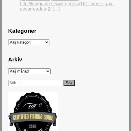
http://fishguide.se/wordpress/161-ismete-gav-
gosar-gadda-2/ […]
Kategorier
Kategorier
Arkiv
Arkiv
Sök
efter: