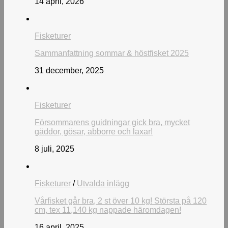
14 april, 2026
Fisketurer
Sammanfattning sommar & höstfisket 2025
31 december, 2025
Fisketurer
Försommarens guidningar gick bra, mycket
gäddor, gösar, abborre och laxar!
8 juli, 2025
Fisketurer
/
Utvalda inlägg
Vårfisket går bra, 2 st över 10 kg! Största på 120
cm, tex 11,140 kg nappade häromdagen!
16 april, 2025