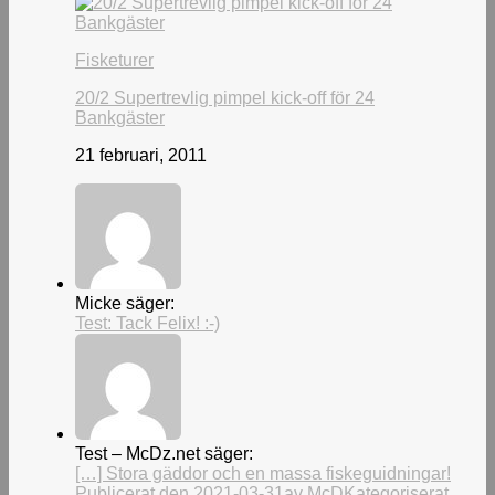
Fisketurer
20/2 Supertrevlig pimpel kick-off för 24
Bankgäster
21 februari, 2011
Micke säger:
Test: Tack Felix! :-)
Test – McDz.net säger:
[…] Stora gäddor och en massa fiskeguidningar!
Publicerat den 2021-03-31av McDKategoriserat...