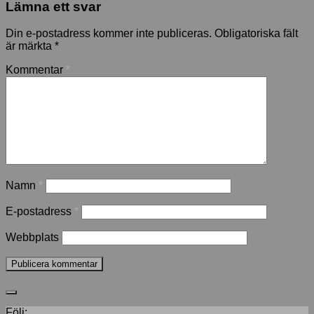
Lämna ett svar
Din e-postadress kommer inte publiceras.
Obligatoriska fält
är märkta
*
Kommentar
*
Namn
*
E-postadress
*
Webbplats
Följ: