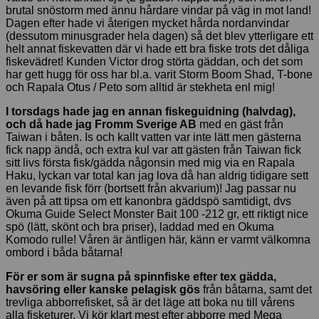
brutal snöstorm med ännu hårdare vindar på väg in mot land!
Dagen efter hade vi återigen mycket hårda nordanvindar
(dessutom minusgrader hela dagen) så det blev ytterligare ett
helt annat fiskevatten där vi hade ett bra fiske trots det dåliga
fiskevädret! Kunden Victor drog störta gäddan, och det som
har gett hugg för oss har bl.a. varit Storm Boom Shad, T-bone
och Rapala Otus / Peto som alltid är stekheta enl mig!
I torsdags hade jag en annan fiskeguidning (halvdag),
och då hade jag Fromm Sverige AB
med en gäst från
Taiwan i båten. Is och kallt vatten var inte lätt men gästerna
fick napp ändå, och extra kul var att gästen från Taiwan fick
sitt livs första fisk/gädda någonsin med mig via en Rapala
Haku, lyckan var total kan jag lova då han aldrig tidigare sett
en levande fisk förr (bortsett från akvarium)! Jag passar nu
även på att tipsa om ett kanonbra gäddspö samtidigt, dvs
Okuma Guide Select Monster Bait 100 -212 gr, ett riktigt nice
spö (lätt, skönt och bra priser), laddad med en Okuma
Komodo rulle! Våren är äntligen här, känn er varmt välkomna
ombord i båda båtarna!
För er som är sugna på spinnfiske efter tex gädda,
havsöring eller kanske pelagisk gös
från båtarna, samt det
trevliga abborrefisket, så är det läge att boka nu till vårens
alla fisketurer. Vi kör klart mest efter abborre med Mega