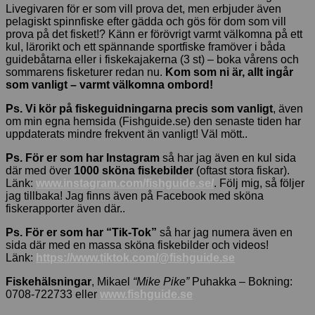
Livegivaren för er som vill prova det, men erbjuder även
pelagiskt spinnfiske efter gädda och gös för dom som vill
prova på det fisket!? Känn er förövrigt varmt välkomna på ett
kul, lärorikt och ett spännande sportfiske framöver i båda
guidebåtarna eller i fiskekajakerna (3 st) – boka vårens och
sommarens fisketurer redan nu.
Kom som ni är, allt ingår
som vanligt – varmt välkomna ombord!
Ps. Vi kör på fiskeguidningarna precis som vanligt
, även
om min egna hemsida (Fishguide.se) den senaste tiden har
uppdaterats mindre frekvent än vanligt! Väl mött..
Ps. För er som har Instagram
så har jag även en kul sida
där med över
1000 sköna fiskebilder
(oftast stora fiskar).
Länk:
www.instagram.com/fishguide.se/
. Följ mig, så följer
jag tillbaka! Jag finns även på Facebook med sköna
fiskerapporter även där..
Ps. För er som har “Tik-Tok”
så har jag numera även en
sida där med en massa sköna fiskebilder och videos!
Länk:
https://www.tiktok.com/@fishguide.se
Fiskehälsningar
, Mikael
“Mike Pike”
Puhakka – Bokning:
0708-722733 eller
www.fishguide.se