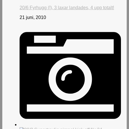
20/6 Fyrhugg (!), 3 laxar landades, 4 upp totalt!
21 juni, 2010