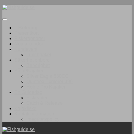
Under
innehåll
– Bokning –
Presentkort
Fiskerapporter
Nöjda kunder
Kundevent
Lunchpaket
Säkerhet onbord
Behörighet
Båtar/Kajaker
Silver Eagle 630CC
Quintrex Explorer 390
Hobie Pro Kajaker
En Guidedag
Fiskearter
Catch & Release
Kajakfiske
Kontaktinformation
Integritetspolicy