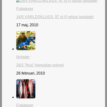
Fisketurer
16/5 VÄRLDSKLASS, 97 st (!) gösar landade!
17 maj, 2010
Nyheter
26/2 ”Nya” hemsidan online!
26 februari, 2010
Fisketurer