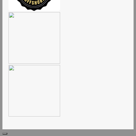
# # #